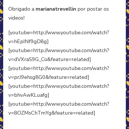
Obrigado a
marianatrevellin
por postar os
videos!
[youtube=http://www.youtube.com/watch?
v=hEpINf9gD8g]
[youtube=http://www.youtube.com/watch?
v=dVXraS9G_Co&feature=related]
[youtube=http://www.youtube.com/watch?
v=prJ9ehsg8G0&feature=related]
[youtube=http://www.youtube.com/watch?
v=bhvAwKLuafg]
[youtube=http://www.youtube.com/watch?
v=8OZMsChTmYg&feature=related]