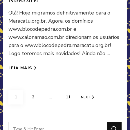
Olá! Hoje migramos definitivamente para o
Maracatu.org.br. Agora, os domínios
www.blocodepedra.com.br e
www.calonamao.com.br direcionam os usuários
para o www.blocodepedra.maracatu.org.br!
Logo teremos mais novidades! Ainda não …
LEIA MAIS
Navegação
PAGE
PAGE
PAGE
1
2
…
11
NEXT
por
posts
Looking