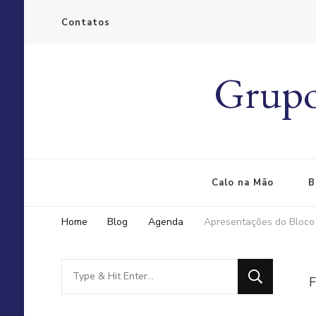
Contatos
Grupo
Calo na Mão
B
Home
Blog
Agenda
Apresentações do Bloco
Looking
F
for
Something?