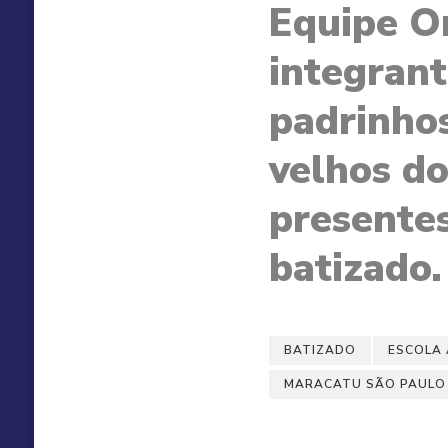
Equipe Or
integran
padrinhos
velhos do
presente
batizado.
BATIZADO
ESCOLA 
MARACATU SÃO PAULO