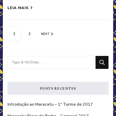
LEIA MAIS
Navegação
PAGE
PAGE
1
2
NEXT
por
posts
Looking
for
Something?
POSTS RECENTES
Introdução ao Maracatu – 1ª Turma de 2017
Maracatu Bloco de Pedra – Carnaval 2017